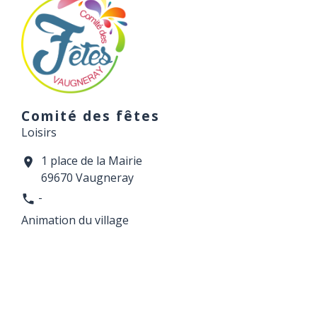
Comité des fêtes
Loisirs
1 place de la Mairie
location_on
69670 Vaugneray
-
phone
Animation du village