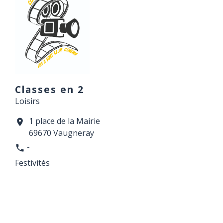
Classes en 2
Loisirs
1 place de la Mairie
location_on
69670 Vaugneray
-
phone
Festivités