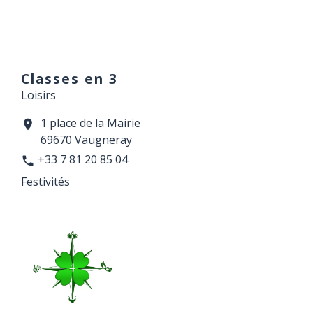
Classes en 3
Loisirs
1 place de la Mairie
location_on
69670 Vaugneray
+33 7 81 20 85 04
phone
Festivités