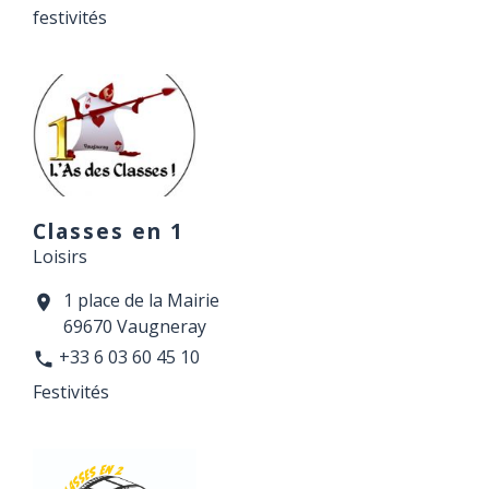
festivités
Classes en 1
Loisirs
1 place de la Mairie
location_on
69670 Vaugneray
+33 6 03 60 45 10
phone
Festivités