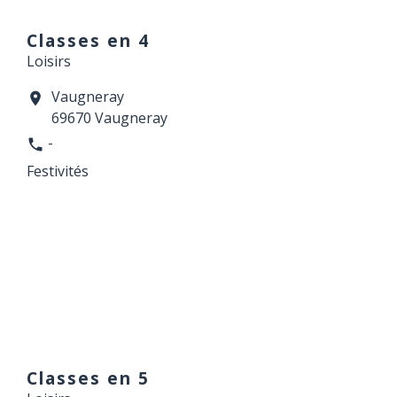
Classes en 4
Loisirs
Vaugneray
location_on
69670 Vaugneray
-
phone
Festivités
Classes en 5