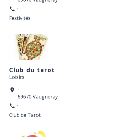
-
phone
Festivités
Club du tarot
Loisirs
-
location_on
69670 Vaugneray
-
phone
Club de Tarot