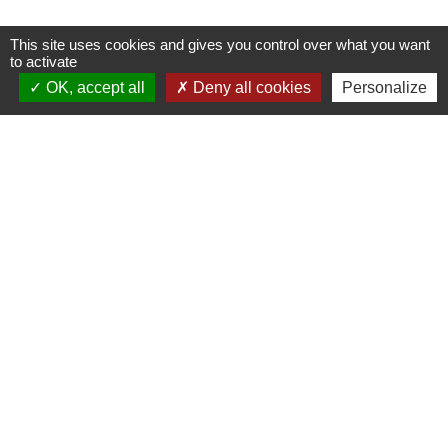
This site uses cookies and gives you control over what you want
to activate
OK, accept all
Deny all cookies
Personalize
Compagnie de danse "A contre
temps"
Sports
-
location_on
69670 Vaugneray
+33 6 82 33 14 64
phone
Compagnie de danse
1
-2
-
3
-4
-5
-6
-7
-8
Contribution