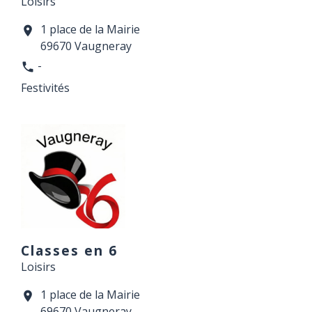
Loisirs
1 place de la Mairie
location_on
69670 Vaugneray
-
phone
Festivités
Classes en 6
Loisirs
1 place de la Mairie
location_on
69670 Vaugneray