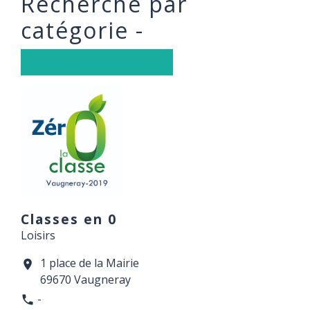
Recherche par
catégorie -
Toutes les catégories
Classes en 0
Loisirs
1 place de la Mairie
location_on
69670 Vaugneray
-
phone