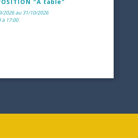
OSITION "A table"
Sept.
04
9/2026 au 31/10/2026
 à 17:00