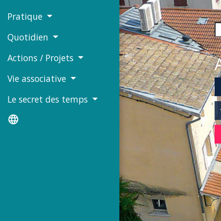
Pratique
Quotidien
Actions / Projets
Vie associative
di
Le secret des temps
language
b