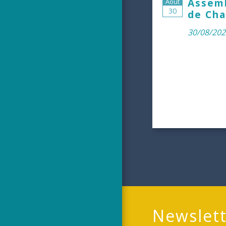
Assemb
Août
30
de Cha
30/08/202
Newslett