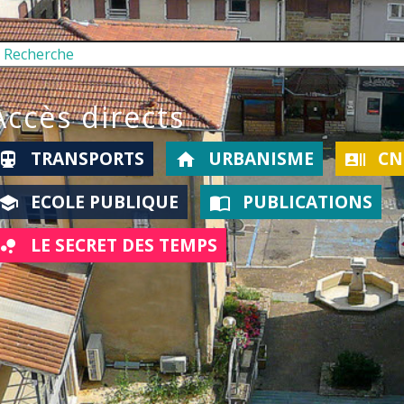
Accès directs
TRANSPORTS
URBANISME
CNI
rections_subway
home
recent_actors
ECOLE PUBLIQUE
PUBLICATIONS
school
import_contacts
LE SECRET DES TEMPS
ubble_chart