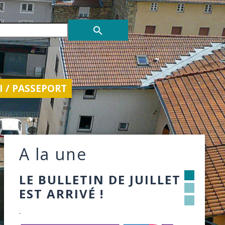
search
 / PASSEPORT
A la une
LA VAUGNELETTRE DE
L'ÉTÉ EST DISPONIBLE
.