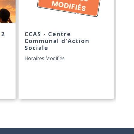
12
CCAS - Centre
LE
Communal d'Action
N'
Sociale
FAT
AG
Horaires Modifiés
Déco
"Ma 