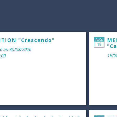
ITION "Crescendo"
ME
Août
19
"Ca
6 au 30/08/2026
19/0
:00