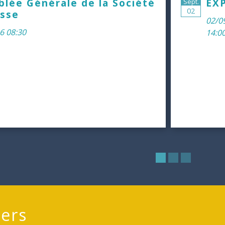
lée Générale de la Société
EXP
Sept.
02
sse
02/0
6 08:30
14:00
ers