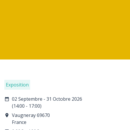
Exposition
02 Septembre - 31 Octobre 2026
date_range
(14:00 - 17:00)
Vaugneray 69670
room
France