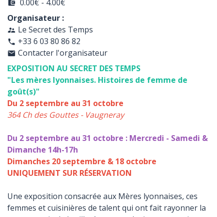
0.00€ - 4.00€
account_balance_wallet
Organisateur :
Le Secret des Temps
supervisor_account
+33 6 03 80 86 82
phone
Contacter l'organisateur
email
EXPOSITION AU SECRET DES TEMPS
"Les mères lyonnaises. Histoires de femme de
goût(s)"
Du 2 septembre au 31 octobre
364 Ch des Gouttes - Vaugneray
Du 2 septembre au 31 octobre : Mercredi - Samedi &
Dimanche 14h-17h
Dimanches 20 septembre & 18 octobre
UNIQUEMENT SUR RÉSERVATION
Une exposition consacrée aux Mères lyonnaises, ces
femmes et cuisinières de talent qui ont fait rayonner la