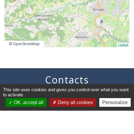
© OpenStreetMap
Leaflet
Contacts
This site uses cookies and gives you control over what you want
Commune de Vaugneray
to activate
1 place de la Mairie
69670 Vaugneray - FRANCE
OK, accept all
Deny all cookies
Personalize
+33 4 78 45 80 48
Contact par formulaire
HORAIRES
: