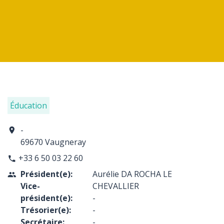
Éducation
-
location_on
69670 Vaugneray
+33 6 50 03 22 60
phone
Président(e):
Aurélie DA ROCHA LE
people
Vice-
CHEVALLIER
président(e):
-
Trésorier(e):
-
Secrétaire:
-