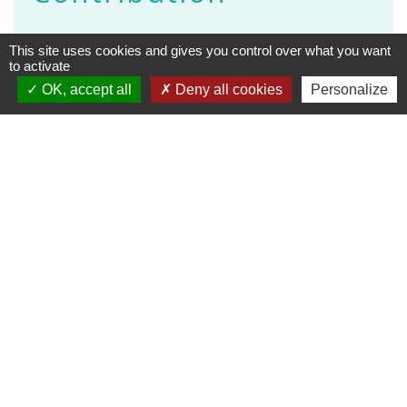
...
This site uses cookies and gives you control over what you want
to activate
Accès à la contribution
OK, accept all
Deny all cookies
Personalize
Contacts
Commune de Vaugneray
1 place de la Mairie
69670 Vaugneray - FRANCE
+33 4 78 45 80 48
Contact par formulaire
HORAIRES
: