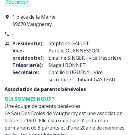
Éducation
1 place de la Mairie
location_on
69670 Vaugneray
-
phone
Président(e):
Stéphane GALLET
people
Vice-
Aurélie QUENNESSON
président(e):
Emeline SINGER - vice trésorière :
Trésorier(e):
Magali BONNET
Secrétaire:
Camille HUGUENY - Vice
secrétaire : Thibaut GASTEAU
Association de parents bénévoles
QUI SOMMES NOUS ?
Une équipe de parents bénévoles
Le Sou Des Ecoles de Vaugneray est une association
laïque loi 1901. Elle est composée d'un bureau
permanent de 8 parents et d'une 20aine de membres
actifs - tous sont bénévoles.