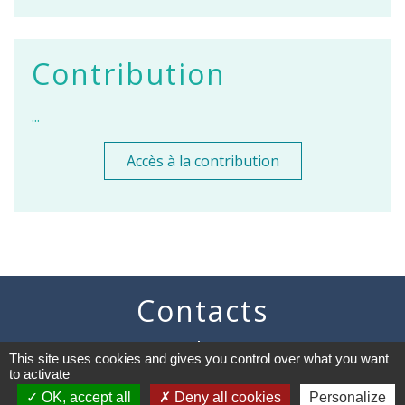
Contribution
...
Accès à la contribution
Contacts
Commune de Vaugneray
This site uses cookies and gives you control over what you want
1 place de la Mairie
to activate
69670 Vaugneray - FRANCE
+33 4 78 45 80 48
OK, accept all
Deny all cookies
Personalize