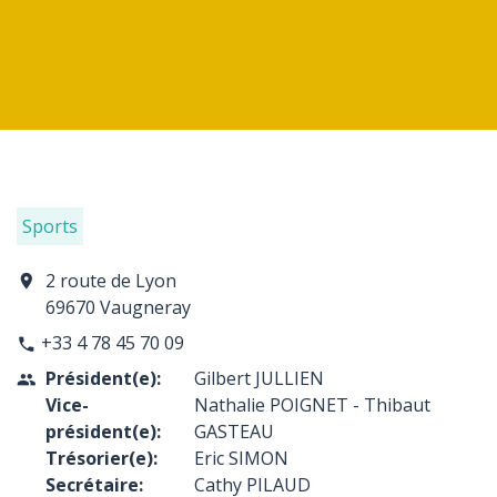
Sports
2 route de Lyon
location_on
69670 Vaugneray
+33 4 78 45 70 09
phone
Président(e):
Gilbert JULLIEN
people
Vice-
Nathalie POIGNET - Thibaut
président(e):
GASTEAU
Trésorier(e):
Eric SIMON
Secrétaire:
Cathy PILAUD