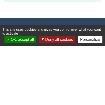
Contacts
This site uses cookies and gives you control over what you want
to activate
Commune de Vaugneray
OK, accept all
Deny all cookies
Personalize
1 place de la Mairie
69670 Vaugneray - FRANCE
+33 4 78 45 80 48
Contact par formulaire
HORAIRES
:
Du lundi au vendredi : 8h30-12h et 14h-18h
Le samedi : 8h30-12h