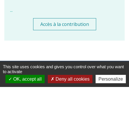
...
Accès à la contribution
This site uses cookies and gives you control over what you want
Contacts
to activate
OK, accept all
Deny all cookies
Personalize
Commune de Vaugneray
1 place de la Mairie
69670 Vaugneray - FRANCE
+33 4 78 45 80 48
Contact par formulaire
HORAIRES
:
Du lundi au vendredi : 8h30-12h et 14h-18h