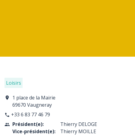
Loisirs
1 place de la Mairie
location_on
69670 Vaugneray
+33 6 83 77 46 79
phone
Président(e):
Thierry DELOGE
people
Vice-président(e):
Thierry MOILLE