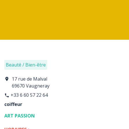
Beauté / Bien-être
17 rue de Malval
location_on
69670 Vaugneray
+33 6 60 57 22 64
phone
coiffeur
ART PASSION