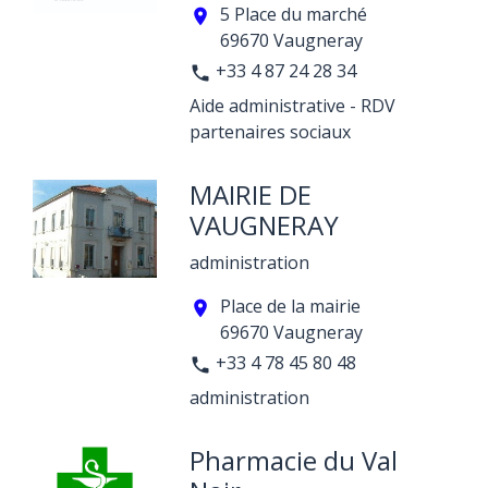
5 Place du marché
location_on
69670 Vaugneray
+33 4 87 24 28 34
phone
Aide administrative - RDV
partenaires sociaux
MAIRIE DE
VAUGNERAY
administration
Place de la mairie
location_on
69670 Vaugneray
+33 4 78 45 80 48
phone
administration
Pharmacie du Val