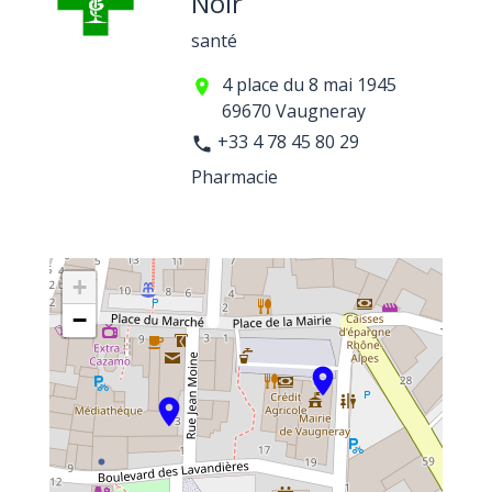
Noir
santé
4 place du 8 mai 1945
location_on
69670 Vaugneray
+33 4 78 45 80 29
phone
Pharmacie
+
−
location_on
location_on