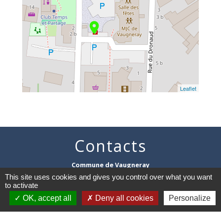
location_on
Leaflet
Contacts
Commune de Vaugneray
1 place de la Mairie
This site uses cookies and gives you control over what you want
69670 Vaugneray - FRANCE
to activate
+33 4 78 45 80 48
OK, accept all
Deny all cookies
Personalize
Contact par formulaire