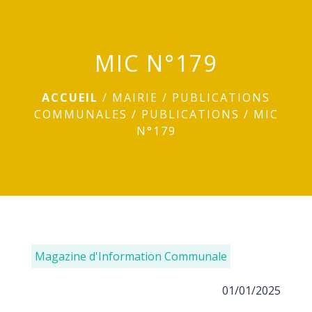
menu
MIC N°179
ACCUEIL
/
MAIRIE
/
PUBLICATIONS
COMMUNALES
/
PUBLICATIONS
/
MIC
N°179
Magazine d'Information Communale
01/01/2025