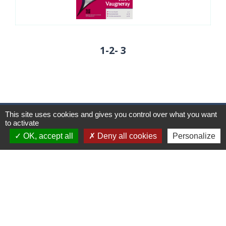
1
-2
-
3
This site uses cookies and gives you control over what you want
Contacts
to activate
OK, accept all
Deny all cookies
Personalize
Commune de Vaugneray
1 place de la Mairie
69670 Vaugneray - FRANCE
+33 4 78 45 80 48
Contact par formulaire
HORAIRES
:
Du lundi au vendredi : 8h30-12h et 14h-18h