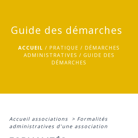
menu
Guide des démarches
ACCUEIL
/
PRATIQUE
/
DÉMARCHES
ADMINISTRATIVES
/
GUIDE DES
DÉMARCHES
Accueil associations
>
Formalités
administratives d'une association