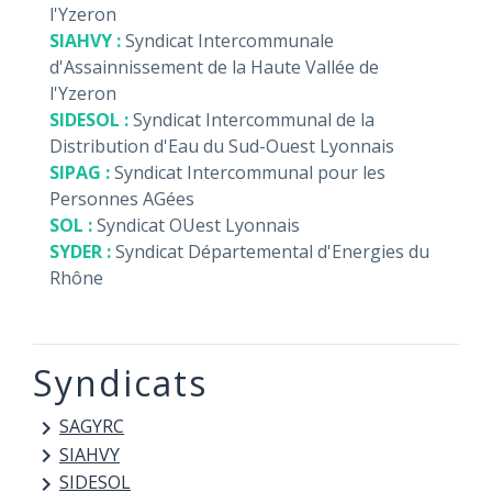
l'Yzeron
SIAHVY :
Syndicat Intercommunale
d'Assainnissement de la Haute Vallée de
l'Yzeron
SIDESOL :
Syndicat Intercommunal de la
Distribution d'Eau du Sud-Ouest Lyonnais
SIPAG :
Syndicat Intercommunal pour les
Personnes AGées
SOL :
Syndicat OUest Lyonnais
SYDER :
Syndicat Départemental d'Energies du
Rhône
Syndicats
SAGYRC
keyboard_arrow_right
SIAHVY
keyboard_arrow_right
SIDESOL
keyboard_arrow_right