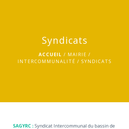
menu
Syndicats
ACCUEIL
/
MAIRIE
/
INTERCOMMUNALITÉ
/
SYNDICATS
SAGYRC :
Syndicat Intercommunal du bassin de