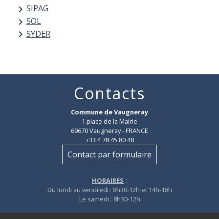
SIPAG
keyboard_arrow_right
SOL
keyboard_arrow_right
SYDER
keyboard_arrow_right
Contacts
Commune de Vaugneray
1 place de la Mairie
69670 Vaugneray - FRANCE
+33 4 78 45 80 48
Contact par formulaire
HORAIRES
:
Du lundi au vendredi : 8h30-12h et 14h-18h
Le samedi : 8h30-12h