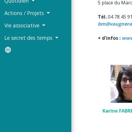
Quotidien
5 place du Ma
Actions / Projets
Tél.
04 78 45 9
bm@vaugnera
Vie associative
Le secret des temps
+ d'infos :
www
language
Karine FAB