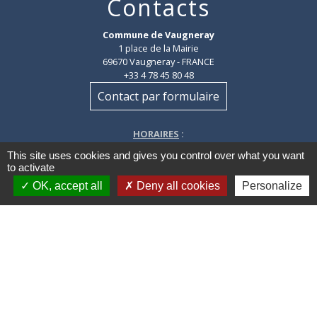
Contacts
Commune de Vaugneray
1 place de la Mairie
69670 Vaugneray - FRANCE
+33 4 78 45 80 48
Contact par formulaire
HORAIRES
:
Du lundi au vendredi : 8h30-12h et 14h-18h
This site uses cookies and gives you control over what you want
Le samedi : 8h30-12h
to activate
OK, accept all
Deny all cookies
Personalize
Mentions légales
-
Politique de confidentialité
-
Accessibilité
-
Plan du site
-
Gestion des cookies
Site créé en partenariat avec Réseau des Communes