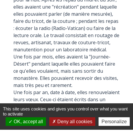
elles avaient une "récréation" pendant laquelle
elles pouvaient parler (de manière mesurée),
faire du tricot, de la couture ; pendant les repas
: écouter la radio (Radio-Vatican) ou faire de la
lecture orale. Le travail consistait en routage de
revues, artisanat, travaux de couture-tricot,
manutention pour un laboratoire médical.
Une fois par mois, elles avaient la "Journée-
Désert" pendant laquelle elles pouvaient faire
ce qu'elles voulaient, mais sans sortir du
monastère. Elles pouvaient recevoir des visites,
mais très peu et rarement.
Une fois par an, date à date, elles renouvelaient
leurs vœux. Ceux-ci étaient écrits dans un
registre enfermé dans un coffre à trois clés.
This site uses cookies and gives you control over what you want
L’association « Domus Patis » constituée de
to activate
laïcs et de religieuses gérait le temporel
OK, accept all
Deny all cookies
Personalize
administratif et financier de l’ensemble, la mère