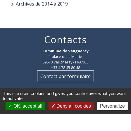
Archives de 2014 à 2019
keyboard_arrow_right
Contacts
Commune de Vaugneray
1 place de la Mairie
69670 Vaugneray - FRANCE
+33 4 78 45 80 48
Contact par formulaire
HORAIRES
:
This site uses cookies and gives you control over what you want
Du lundi au vendredi : 8h30-12h et 14h-18h
to activate
Le samedi : 8h30-12h
OK, accept all
Deny all cookies
Personalize