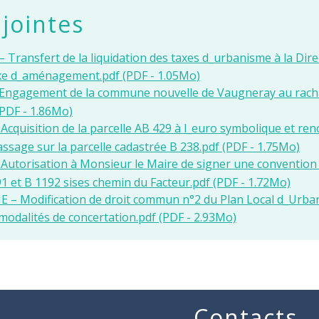
 jointes
Transfert de la liquidation des taxes d_urbanisme à la Dir
axe d_aménagement.pdf (PDF - 1.05Mo)
Engagement de la commune nouvelle de Vaugneray au rachat 
(PDF - 1.86Mo)
cquisition de la parcelle AB 429 à l_euro symbolique et r
assage sur la parcelle cadastrée B 238.pdf (PDF - 1.75Mo)
utorisation à Monsieur le Maire de signer une convention d
91 et B 1192 sises chemin du Facteur.pdf (PDF - 1.72Mo)
– Modification de droit commun n°2 du Plan Local d_Urba
 modalités de concertation.pdf (PDF - 2.93Mo)
Contacts