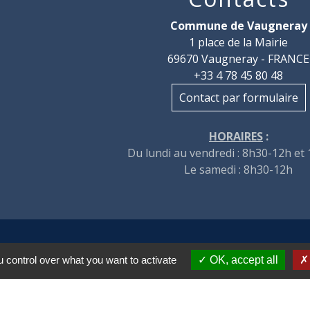
Commune de Vaugneray
1 place de la Mairie
69670 Vaugneray - FRANCE
+33 4 78 45 80 48
Contact par formulaire
HORAIRES
:
Du lundi au vendredi : 8h30-12h et
Le samedi : 8h30-12h
tions légales
-
Politique de confidentialité
-
Accessibilité
 control over what you want to activate
OK, accept all
Site créé en partenariat avec Réseau d