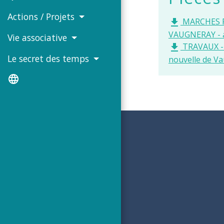
Actions / Projets
MARCHES PU
file_download
VAUGNERAY - a
Vie associative
TRAVAUX - C
file_download
Le secret des temps
nouvelle de Va
language