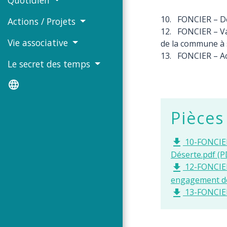
10. FONCIER – Dés
Actions / Projets
12. FONCIER – Va
Vie associative
de la commune à 
13. FONCIER – Ac
Le secret des temps
language
Pièces
10-FONCIER 
file_download
Déserte.pdf (P
12-FONCIER 
file_download
engagement de
13-FONCIER 
file_download