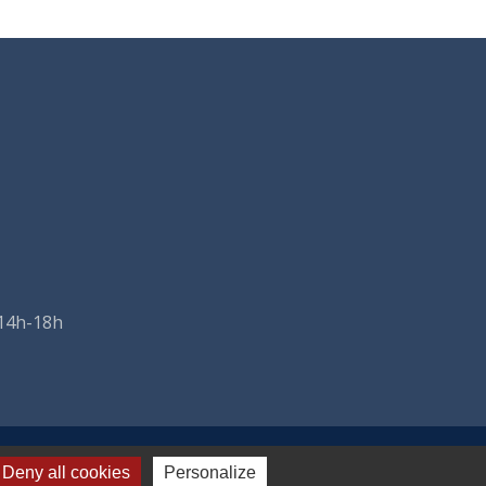
 14h-18h
Deny all cookies
Personalize
-
Plan du site
-
Gestion des cookies