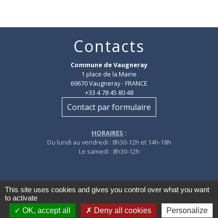
Contacts
Commune de Vaugneray
1 place de la Mairie
69670 Vaugneray - FRANCE
+33 4 78 45 80 48
Contact par formulaire
HORAIRES
:
Du lundi au vendredi : 8h30-12h et 14h-18h
Le samedi : 8h30-12h
This site uses cookies and gives you control over what you want
to activate
Mentions légales
-
Politique de confidentialité
-
OK, accept all
Deny all cookies
Personalize