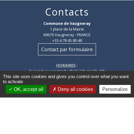
Contacts
Commune de Vaugneray
1 place de la Mairie
69670 Vaugneray - FRANCE
+33 4 78 45 80 48
Contact par formulaire
HORAIRES
:
Du lundi au vendredi : 8h30-12h et 14h-18h
Le samedi : 8h30-12h
This site uses cookies and gives you control over what you want
to activate
OK, accept all
Deny all cookies
Personalize
Mentions légales
-
Politique de confidentialité
-
Accessibilité
-
Plan du site
-
Gestion des cookies