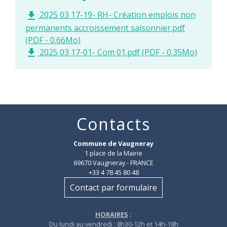
2025 03 17-19- RH- Création emplois non
file_download
permanents accroissement saisonnier.pdf
(PDF - 0.66Mo)
2025 03 17-01- Com 01.pdf (PDF - 0.35Mo)
file_download
Contacts
Commune de Vaugneray
1 place de la Mairie
69670 Vaugneray - FRANCE
+33 4 78 45 80 48
Contact par formulaire
HORAIRES
:
Du lundi au vendredi : 8h30-12h et 14h-18h