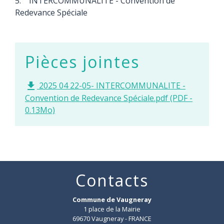
5. INTERCOMMUNALITE - Convention de
Redevance Spéciale
Pièces jointes
2025 04 22-05- INTERCOMMUNALITE -
file_download
Convention de Redevance Spéciale.pdf (PDF -
0.13Mo)
Contacts
Commune de Vaugneray
1 place de la Mairie
69670 Vaugneray - FRANCE