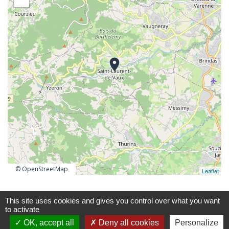
location_on
© OpenStreetMap
Leaflet
This site uses cookies and gives you control over what you want
to activate
OK, accept all
Deny all cookies
Personalize