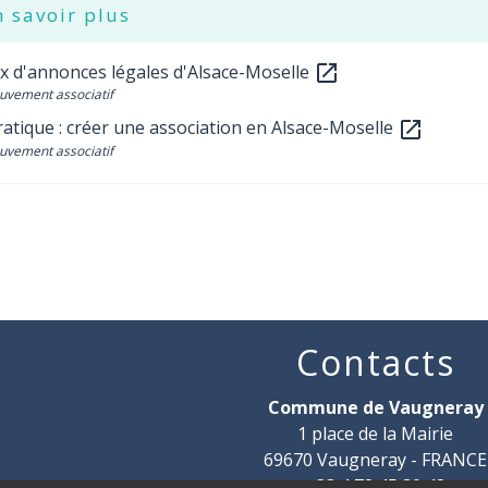
 savoir plus
x d'annonces légales d'Alsace-Moselle
open_in_new
uvement associatif
atique : créer une association en Alsace-Moselle
open_in_new
uvement associatif
Contacts
Commune de Vaugneray
1 place de la Mairie
69670 Vaugneray - FRANCE
+33 4 78 45 80 48