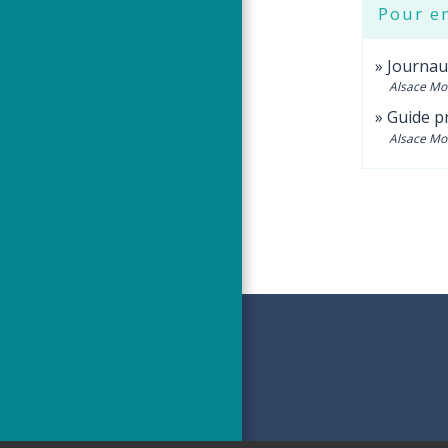
Pour en
Journau
Alsace Mo
Guide pr
Alsace Mo