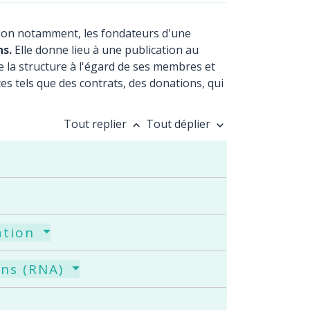
ntion notamment, les fondateurs d'une
ns.
Elle donne lieu à une publication au
e la structure à l'égard de ses membres et
ctes tels que des contrats, des donations, qui
Tout replier
Tout déplier
keyboard_arrow_up
keyboard_arrow_down
ration
ons (RNA)