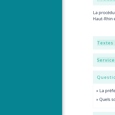
La procédur
Haut-Rhin e
Textes
Service
Questi
La préfe
Quels so