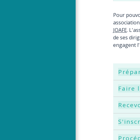
Pour pouvoi
association
JOAFE
. L'a
de ses dirig
engagent l'a
Prépar
Faire
Recevo
S'insc
Procéd