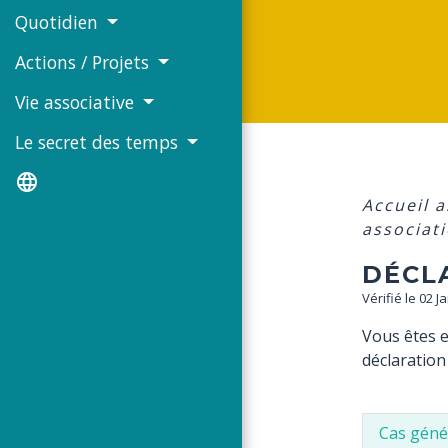
Quotidien
Actions / Projets
Vie associative
Le secret des temps
language
Accueil 
associat
DÉCL
Vérifié le 02 
Vous êtes e
déclaration
Cas géné