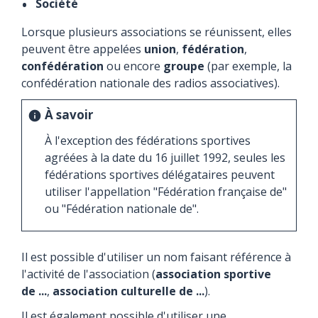
Société
Lorsque plusieurs associations se réunissent, elles
peuvent être appelées
union
,
fédération
,
confédération
ou encore
groupe
(par exemple, la
confédération nationale des radios associatives).
À savoir
info
À l'exception des fédérations sportives
agréées à la date du 16 juillet 1992, seules les
fédérations sportives délégataires peuvent
utiliser l'appellation "Fédération française de"
ou "Fédération nationale de".
Il est possible d'utiliser un nom faisant référence à
l'activité de l'association (
association sportive
de ...
,
association culturelle de ...
).
Il est également possible d'utiliser une