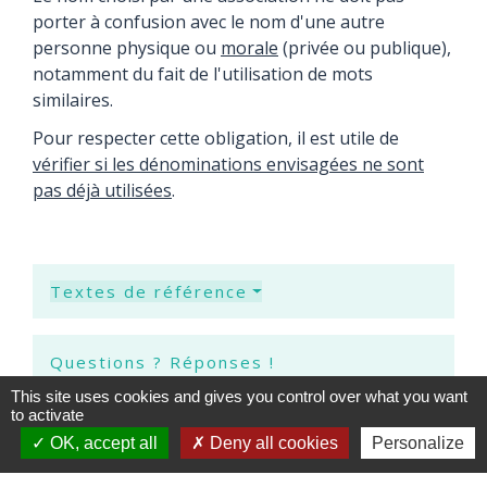
porter à confusion avec le nom d'une autre
personne physique ou
morale
(privée ou publique),
notamment du fait de l'utilisation de mots
similaires.
Pour respecter cette obligation, il est utile de
vérifier si les dénominations envisagées ne sont
pas déjà utilisées
.
Textes de référence
Questions ? Réponses !
This site uses cookies and gives you control over what you want
to activate
Comment savoir si un nom d'association est
déjà utilisé ?
OK, accept all
Deny all cookies
Personalize
Faut-il protéger le nom d'une association ?