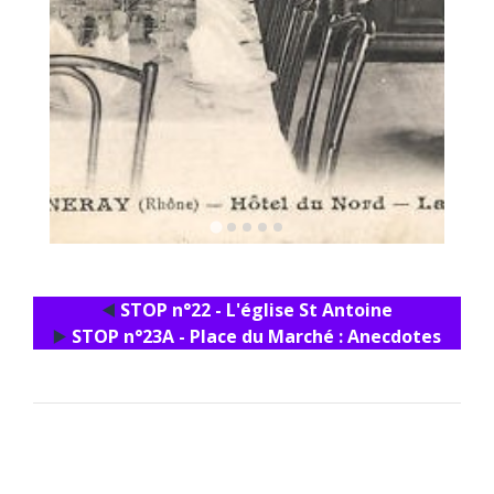
◀️
STOP n°22 - L'église St Antoine
▶️
STOP n°23A - Place du Marché : Ane
cdotes