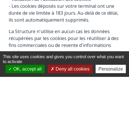
- Les cookies déposés sur votre terminal ont une
durée de vie limitée à 183 jours. Au-delà de ce délai,
ils sont automatiquement supprimés.
La Structure n'utilise en aucun cas les données
récupérées par les cookies pour les réutiliser à des
fins commerciales ou de revente d'informations
privées.
This site uses cookies and gives you control over what you want
to activate
Vous pouvez choisir de désactiver les cookies dans
OK, accept all
Deny all cookies
Personalize
votre navigateur en vous basant sur les
documentations ci-dessous (à sélectionner selon
votre navigateur web) :
- Mozilla Firefox
(
https://support.mozilla.org/fr/kb/activer-
desactiver-cookies-preferences?
redirectlocale=fr&redirectslug=activer-desactiver-
cookies
)