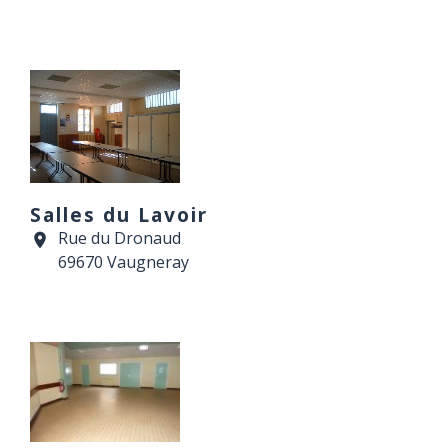
Salles du Lavoir
Rue du Dronaud
location_on
69670 Vaugneray