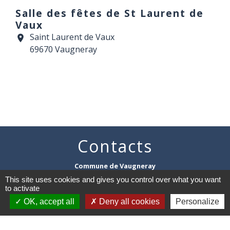
Salle des fêtes de St Laurent de
Vaux
Saint Laurent de Vaux
location_on
69670 Vaugneray
Contacts
Commune de Vaugneray
1 place de la Mairie
This site uses cookies and gives you control over what you want
69670 Vaugneray - FRANCE
to activate
+33 4 78 45 80 48
OK, accept all
Deny all cookies
Personalize
Contact par formulaire