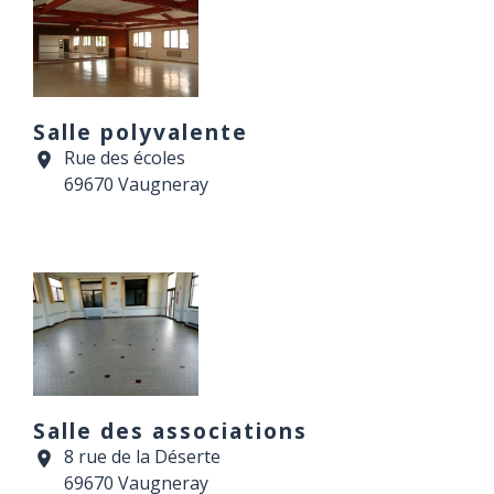
Salle polyvalente
Rue des écoles
location_on
69670 Vaugneray
Salle des associations
8 rue de la Déserte
location_on
69670 Vaugneray