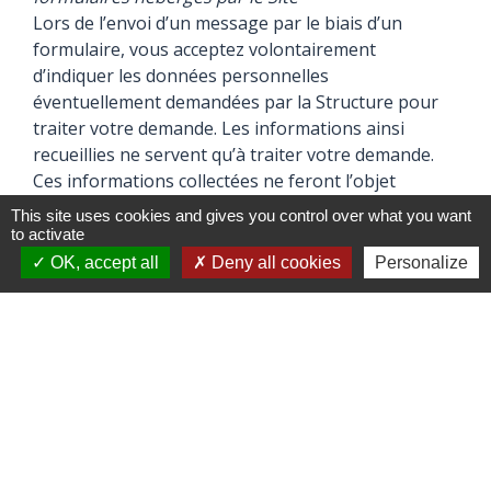
Lors de l’envoi d’un message par le biais d’un
formulaire, vous acceptez volontairement
d’indiquer les données personnelles
éventuellement demandées par la Structure pour
traiter votre demande. Les informations ainsi
recueillies ne servent qu’à traiter votre demande.
Ces informations collectées ne feront l’objet
d’aucune cession à des tiers ni d’aucun autre
This site uses cookies and gives you control over what you want
traitement de la part de la Structure.
to activate
OK, accept all
Deny all cookies
Personalize
- Inscription à la Newsletter
Pour recevoir les lettres d’informations
électroniques de la Structure (ou « newsletters »),
vous acceptez volontairement d’indiquer votre
adresse email. Si vous souhaitez ne plus recevoir de
messages de la part de la Structure après
inscription, vous pouvez vous désinscrire en
cliquant sur le lien en bas du prochain message que