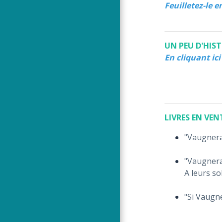
Feuilletez-le e
UN PEU D'HIS
En cliquant ici
LIVRES EN VENTE
"Vaugneray
"Vaugnera
A leurs so
"Si Vaugne