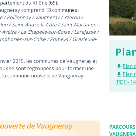
épartement du Rhône (69).
Vaugneray comprend 18 comm
unes :
 / Pollionnay / Vaugneray / Yzeron /
lon / Saint-André-la-Côte / Saint-Martin-en-
 Aveize / La Chapelle-sur-Coise / Larajasse /
ymphorien-sur-Coise / Pomeys / Grezieu-le-
Pla
janvier 2015, les communes de Vaugneray et
Plan 
file_download
Vaux se sont regroupées pour former une
Plan 
file_download
 : la commune nouvelle de Vaugneray.
(PDF - 14
PARCOURS
VAUGNERA