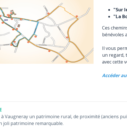
"Sur l
"La Bo
Ces chemins
bénévoles a
Il vous per
un regard, 
avec cette 
Accéder au 
E
à Vaugneray un patrimoine rural, de proximité (anciens puits, 
 joli patrimoine remarquable.