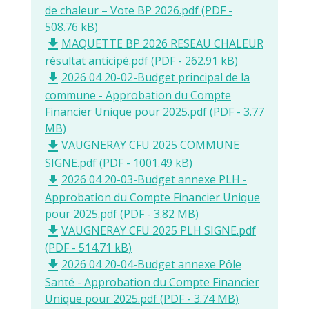
de chaleur – Vote BP 2026.pdf (PDF -
508.76 kB)
MAQUETTE BP 2026 RESEAU CHALEUR
file_download
résultat anticipé.pdf (PDF - 262.91 kB)
2026 04 20-02-Budget principal de la
file_download
commune - Approbation du Compte
Financier Unique pour 2025.pdf (PDF - 3.77
MB)
VAUGNERAY CFU 2025 COMMUNE
file_download
SIGNE.pdf (PDF - 1001.49 kB)
2026 04 20-03-Budget annexe PLH -
file_download
Approbation du Compte Financier Unique
pour 2025.pdf (PDF - 3.82 MB)
VAUGNERAY CFU 2025 PLH SIGNE.pdf
file_download
(PDF - 514.71 kB)
2026 04 20-04-Budget annexe Pôle
file_download
Santé - Approbation du Compte Financier
Unique pour 2025.pdf (PDF - 3.74 MB)