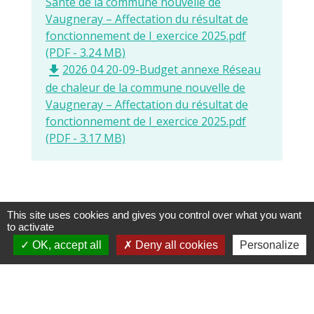
Santé de la commune nouvelle de
Vaugneray – Affectation du résultat de
fonctionnement de l_exercice 2025.pdf
(PDF - 3.24 MB)
2026 04 20-09-Budget annexe Réseau
file_download
de chaleur de la commune nouvelle de
Vaugneray – Affectation du résultat de
fonctionnement de l_exercice 2025.pdf
(PDF - 3.17 MB)
This site uses cookies and gives you control over what you want
Finances
to activate
OK, accept all
Deny all cookies
Personalize
Tarifs communaux
keyboard_arrow_right
Budget 2023
keyboard_arrow_right
Budget 2024
keyboard_arrow_right
Budget 2025
keyboard_arrow_right