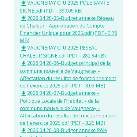
VAUGNERAY CFU 2025 POLE SANTE
file_download
SIGNE.pdf (PDF - 390.09 kB)
2026 04 20-05-Budget annexe Réseau
file_download
de Chaleur - Approbation du Compte
Financier Unique pour 2025.pdf (PDF - 3.76
MB)
VAUGNERAY CFU 2025 RESEAU
file_download
CHALEUR SIGNE.pdf (PDF - 282.34 kB)
2026 04 20-06-Budget principal de la
file_download
commune nouvelle de Vaugneray –
Affectation du résultat de fonctionnement
de l_exercice 2025.pdf (PDF - 3.03 MB)
2026 04 20-07-Budget annexe «
file_download
Politique Locale de l’Habitat » de la
commune nouvelle de Vaugneray –
Affectation du résultat de fonctionnement
de l_exercice 2025.pdf (PDF - 3.25 MB)
2026 04 20-08-Budget annexe Pôle
file_download