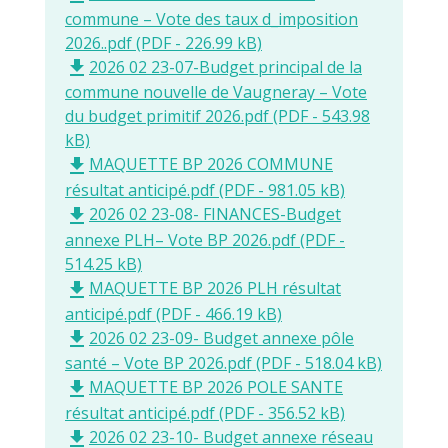
commune – Vote des taux d_imposition
2026..pdf (PDF - 226.99 kB)
2026 02 23-07-Budget principal de la
file_download
commune nouvelle de Vaugneray – Vote
du budget primitif 2026.pdf (PDF - 543.98
kB)
MAQUETTE BP 2026 COMMUNE
file_download
résultat anticipé.pdf (PDF - 981.05 kB)
2026 02 23-08- FINANCES-Budget
file_download
annexe PLH– Vote BP 2026.pdf (PDF -
514.25 kB)
MAQUETTE BP 2026 PLH résultat
file_download
anticipé.pdf (PDF - 466.19 kB)
2026 02 23-09- Budget annexe pôle
file_download
santé – Vote BP 2026.pdf (PDF - 518.04 kB)
MAQUETTE BP 2026 POLE SANTE
file_download
résultat anticipé.pdf (PDF - 356.52 kB)
2026 02 23-10- Budget annexe réseau
file_download