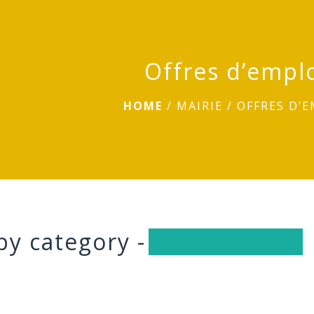
Offres d’empl
HOME
/
MAIRIE
/
OFFRES D’E
by category -
All categories