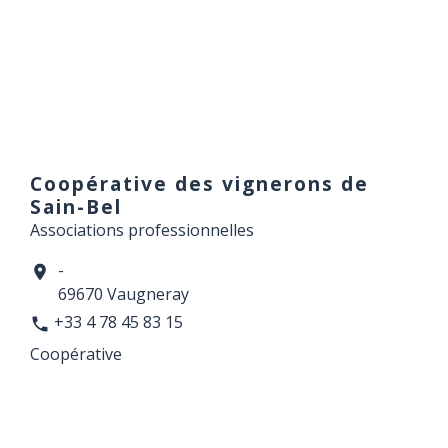
Coopérative des vignerons de
Sain-Bel
Associations professionnelles
-
location_on
69670 Vaugneray
+33 4 78 45 83 15
phone
Coopérative