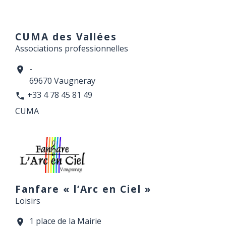
CUMA des Vallées
Associations professionnelles
-
location_on
69670 Vaugneray
+33 4 78 45 81 49
phone
CUMA
Fanfare « l’Arc en Ciel »
Loisirs
1 place de la Mairie
location_on