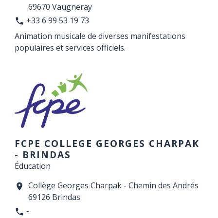
69670 Vaugneray
+33 6 99 53 19 73
phone
Animation musicale de diverses manifestations
populaires et services officiels.
FCPE COLLEGE GEORGES CHARPAK
- BRINDAS
Éducation
Collège Georges Charpak - Chemin des Andrés
location_on
69126 Brindas
-
phone