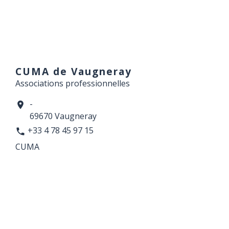
CUMA de Vaugneray
Associations professionnelles
-
location_on
69670 Vaugneray
+33 4 78 45 97 15
phone
CUMA