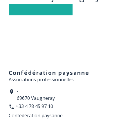
All categories
Confédération paysanne
Associations professionnelles
-
location_on
69670 Vaugneray
+33 4 78 45 97 10
phone
Confédération paysanne