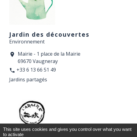
Jardin des découvertes
Environnement
Mairie - 1 place de la Mairie
location_on
69670 Vaugneray
+33 6 13 66 51 49
phone
Jardins partagés
This site uses cookies and gives you control over what you want
to activate