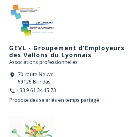
GEVL - Groupement d’Employeurs
des Vallons du Lyonnais
Associations professionnelles
70 route Neuve
location_on
69126 Brindas
+33 9 61 34 15 73
phone
Propose des salariés en temps partagé