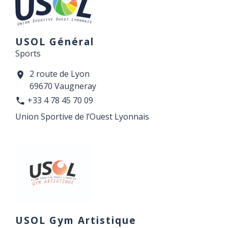
USOL Général
Sports
2 route de Lyon
location_on
69670 Vaugneray
+33 4 78 45 70 09
phone
Union Sportive de l’Ouest Lyonnais
USOL Gym Artistique