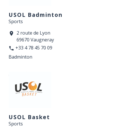
USOL Badminton
Sports
2 route de Lyon
location_on
69670 Vaugneray
+33 4 78 45 70 09
phone
Badminton
USOL Basket
Sports