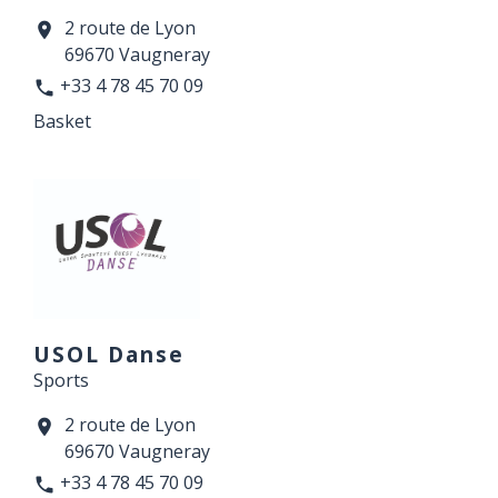
2 route de Lyon
location_on
69670 Vaugneray
+33 4 78 45 70 09
phone
Basket
USOL Danse
Sports
2 route de Lyon
location_on
69670 Vaugneray
+33 4 78 45 70 09
phone