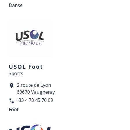
Danse
USOL Foot
Sports
2 route de Lyon
location_on
69670 Vaugneray
+33 4 78 45 70 09
phone
Foot