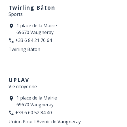
Twirling Bâton
Sports
1 place de la Mairie
location_on
69670 Vaugneray
+33 6 84 21 70 64
phone
Twirling Bâton
UPLAV
Vie citoyenne
1 place de la Mairie
location_on
69670 Vaugneray
+33 6 60 52 84 40
phone
Union Pour l'Avenir de Vaugneray