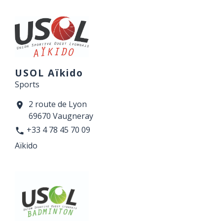
USOL Aïkido
Sports
2 route de Lyon
location_on
69670 Vaugneray
+33 4 78 45 70 09
phone
Aïkido