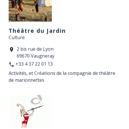
Théâtre du Jardin
Culture
2 bis rue de Lyon
location_on
69670 Vaugneray
+33 4 37 22 01 13
phone
Activités, et Créations de la compagnie de théâtre
de marionnettes