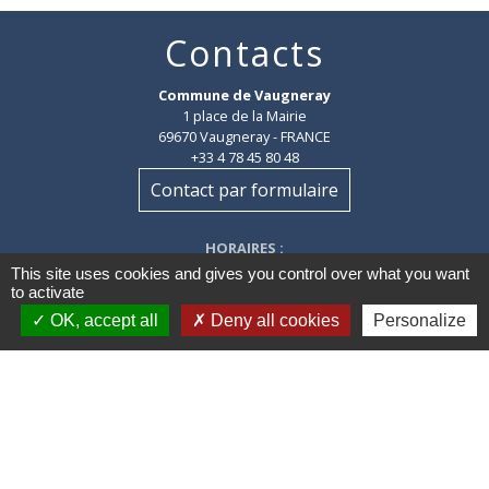
Contacts
Commune de Vaugneray
1 place de la Mairie
69670 Vaugneray - FRANCE
+33 4 78 45 80 48
Contact par formulaire
HORAIRES
:
Du lundi au vendredi : 8h30-12h et 14h-18h
This site uses cookies and gives you control over what you want
Le samedi : 8h30-12h
to activate
OK, accept all
Deny all cookies
Personalize
Mentions légales
-
Politique de confidentialité
-
Accessibilité
-
Plan du site
-
Gestion des cookies