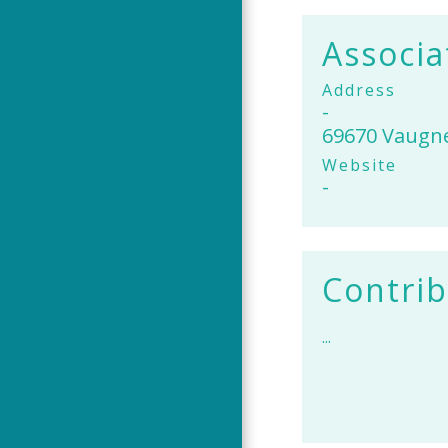
Associa
Address
-
69670 Vaugn
Website
-
Contrib
...