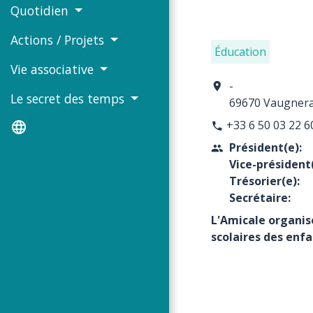
Quotidien
Actions / Projets
Éducation
Vie associative
-
location_on
Le secret des temps
69670 Vaugner
+33 6 50 03 22 6
language
phone
Président(e):
people
Vice-président(
Trésorier(e):
Secrétaire:
L'Amicale organis
scolaires des enfa