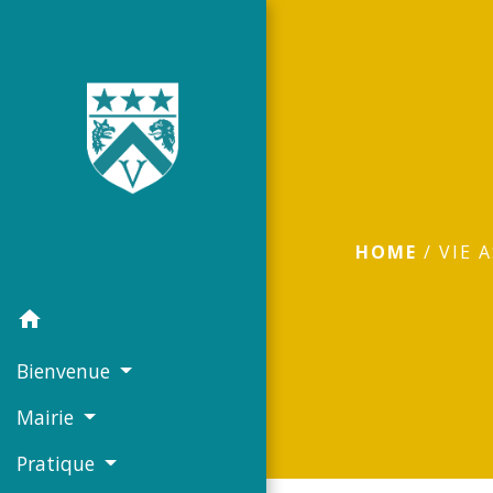
HOME
/
VIE 
home
Bienvenue
Mairie
Pratique