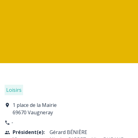
Loisirs
1 place de la Mairie
location_on
69670 Vaugneray
-
phone
Président(e):
Gérard BÉNIÈRE
people