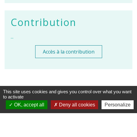
Contribution
...
Accès à la contribution
This site uses cookies and gives you control over what you want
to activate
Contacts
OK, accept all
Deny all cookies
Personalize
Commune de Vaugneray
1 place de la Mairie
69670 Vaugneray - FRANCE
+33 4 78 45 80 48